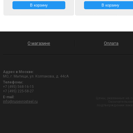
О магазине
Оплата
Адрес в Москве:
МО, г. Мытищи, ул. Колпакова, д. 44сА
Телефоны:
+7 (495) 568-16-15
+7 (495) 225-58-27
E-mail:
Цены, указанные на с
info@rusevrosteel.ru
Окончательная
подтверждении заказ