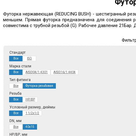
Футор
Футорка нержавеющая (REDUCING BUSH) - шестигранный резь
меньшем. Прямая футорка предназначена для соединения ра
совместима с трубной резьбой (G). Рабочее давление 21Бар. Д
Фильтр
Стандарт
Все
ISO
Марка стали
Все
AISI304/1.4301
AISI316/1.4404
Тип фитинга
Все
Футорка резьбовая
Резьба
Все
НР/ВР
Условный размер, дюймы
Все
1 1/2x1/2
DN, мм
Все
40х15
НР/ВР, мм