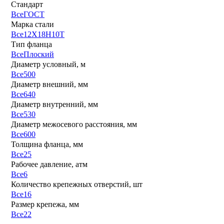
Стандарт
Все
ГОСТ
Марка стали
Все
12Х18Н10Т
Тип фланца
Все
Плоский
Диаметр условный, м
Все
500
Диаметр внешний, мм
Все
640
Диаметр внутренний, мм
Все
530
Диаметр межосевого расстояния, мм
Все
600
Толщина фланца, мм
Все
25
Рабочее давление, атм
Все
6
Количество крепежных отверстий, шт
Все
16
Размер крепежа, мм
Все
22