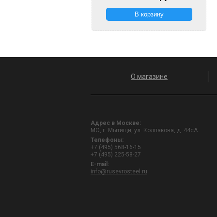
О магазине
Адрес в Москве:
МО, г. Мытищи, ул. Колпакова, д. 44сА
Телефоны:
+7 (495) 568-16-15
+7 (495) 225-58-27
E-mail:
info@rusevrosteel.ru