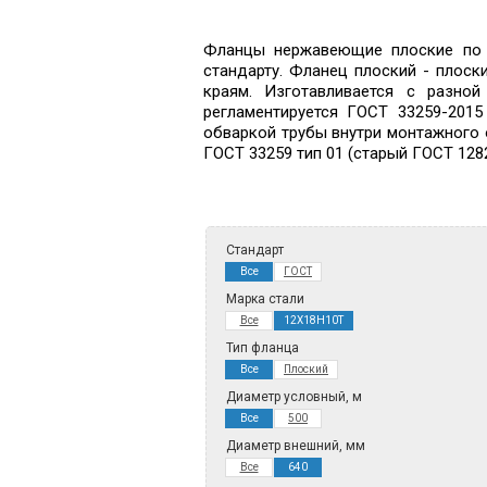
Фланцы нержавеющие плоские по в
стандарту. Фланец плоский - плос
краям. Изготавливается с разной
регламентируется ГОСТ 33259-201
обваркой трубы внутри монтажного о
ГОСТ 33259 тип 01 (старый ГОСТ 1282
Стандарт
Все
ГОСТ
Марка стали
Все
12Х18Н10Т
Тип фланца
Все
Плоский
Диаметр условный, м
Все
500
Диаметр внешний, мм
Все
640