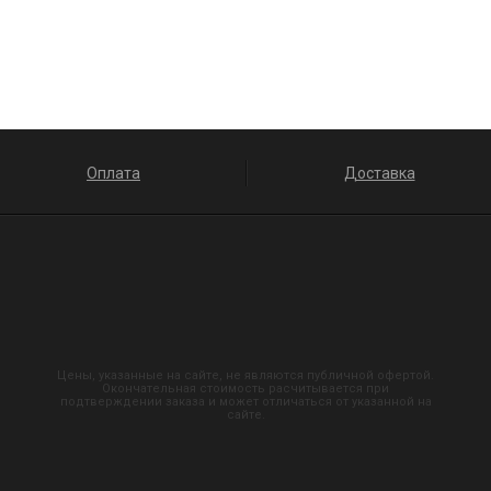
Оплата
Доставка
Цены, указанные на сайте, не являются публичной офертой.
Окончательная стоимость расчитывается при
подтверждении заказа и может отличаться от указанной на
сайте.