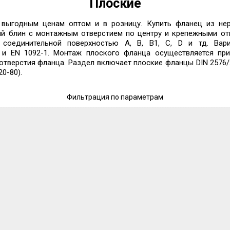
Плоские
ыгодным ценам оптом и в розницу. Купить фланец из нер
кий блин с монтажным отверстием по центру и крепежными от
 соединительной поверхностью А, B, B1, С, D и тд. Вар
5 и EN 1092-1. Монтаж плоского фланца осуществляется пр
тверстия фланца. Раздел включает плоские фланцы DIN 2576/2
0-80).
Фильтрация по параметрам