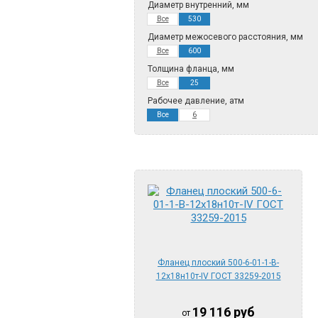
Диаметр внутренний, мм
Все
530
Диаметр межосевого расстояния, мм
Все
600
Толщина фланца, мм
Все
25
Рабочее давление, атм
Все
6
Фланец плоский 500-6-01-1-B-
12х18н10т-IV ГОСТ 33259-2015
19 116
руб
от