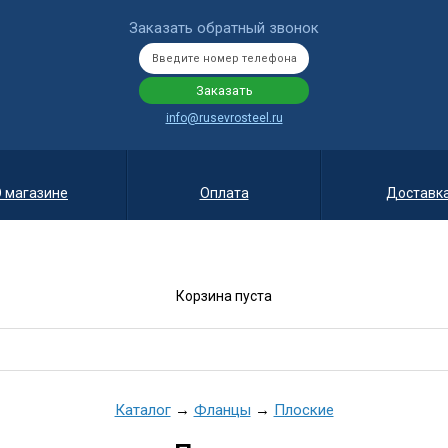
Заказать обратный звонок
info@rusevrosteel.ru
 магазине
Оплата
Доставк
Корзина пуста
Каталог
→
Фланцы
→
Плоские