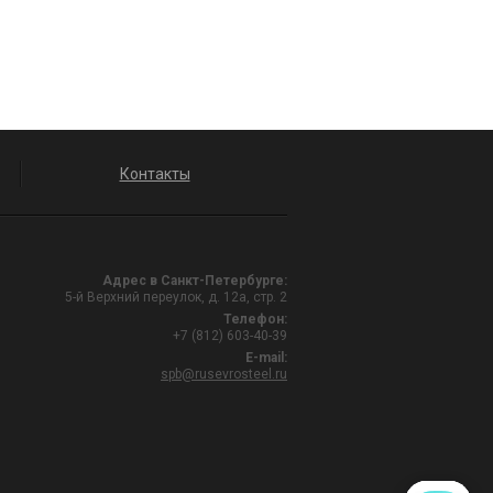
Контакты
Адрес в Санкт-Петербурге:
5-й Верхний переулок, д. 12а, стр. 2
Телефон:
+7 (812) 603-40-39
E-mail:
spb@rusevrosteel.ru