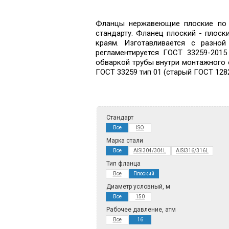
Фланцы нержавеющие плоские по в
стандарту. Фланец плоский - плос
краям. Изготавливается с разной
регламентируется ГОСТ 33259-201
обваркой трубы внутри монтажного о
ГОСТ 33259 тип 01 (старый ГОСТ 1282
Стандарт
Все
ISO
Марка стали
Все
AISI304/304L
AISI316/316L
Тип фланца
Все
Плоский
Диаметр условный, м
Все
150
Рабочее давление, атм
Все
16