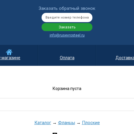
Заказать обратный звонок
info@rusevrosteel.ru
 магазине
Оплата
Доставк
Корзина пуста
Каталог
→
Фланцы
→
Плоские