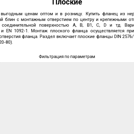
Плоские
ыгодным ценам оптом и в розницу. Купить фланец из нер
кий блин с монтажным отверстием по центру и крепежными от
 соединительной поверхностью А, B, B1, С, D и тд. Вар
5 и EN 1092-1. Монтаж плоского фланца осуществляется пр
тверстия фланца. Раздел включает плоские фланцы DIN 2576/2
0-80).
Фильтрация по параметрам