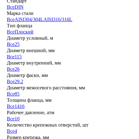
Стандарт
Все
DIN
Марка стали
Все
AISI304/304L
AISI316/316L
Тип фланца
Все
Плоский
Диаметр условный, м
Все
25
Диаметр внешний, мм
Все
115
Диаметр внутренний, мм
Все
26
Диаметр фаски, мм
Все
29.2
Диаметр межосевого расстояния, мм
Все
85
Толщина фланца, мм
Все
14
16
Рабочее давление, атм
Все
10
Количество крепежных отверстий, шт
Все
4
Размер крепежа, мм