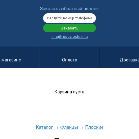
Заказать обратный звонок
info@rusevrosteel.ru
 магазине
Оплата
Доставк
Корзина пуста
Каталог
→
Фланцы
→
Плоские