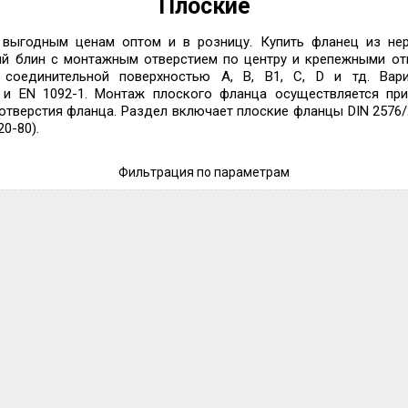
Плоские
ыгодным ценам оптом и в розницу. Купить фланец из нер
кий блин с монтажным отверстием по центру и крепежными от
 соединительной поверхностью А, B, B1, С, D и тд. Вар
5 и EN 1092-1. Монтаж плоского фланца осуществляется пр
тверстия фланца. Раздел включает плоские фланцы DIN 2576/2
0-80).
Фильтрация по параметрам