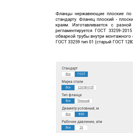
Фланцы нержавеющие плоские по в
стандарту. Фланец плоский - плос
краям. Изготавливается с разной
регламентируется ГОСТ 33259-201
обваркой трубы внутри монтажного о
ГОСТ 33259 тип 01 (старый ГОСТ 1282
Стандарт
Все
ГОСТ
Марка стали
Все
12Х18Н10Т
Тип фланца
Все
Плоский
Диаметр условный, м
Все
800
Рабочее давление, атм
Все
25