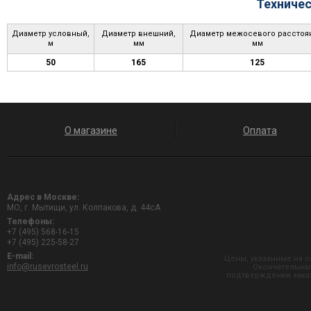
Техничес
Диаметр условный,
Диаметр внешний,
Диаметр межосевого расстоя
м
мм
мм
50
165
125
О магазине
Оплата
Адрес в Москве:
МО, г. Мытищи, ул. Колпакова, д. 44сА
Телефоны:
+7 (495) 568-16-15
+7 (495) 225-58-27
E-mail:
Цены, указанные на с
info@rusevrosteel.ru
Окончательная
подтверждении заказ