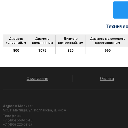
Техничес
Диаметр
Диаметр
Диаметр
Диаметр межосевого
условный, м
внешний, мм
внутренний, мм
расстояния, мм
800
1075
820
990
О магазине
Оплата
Адрес в Москве:
МО, г. Мытищи, ул. Колпакова, д. 44сА
Телефоны:
+7 (495) 568-16-15
+7 (495) 225-58-27