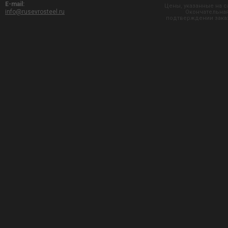
E-mail:
Цены, указанные на с
info@rusevrosteel.ru
Окончательная
подтверждении заказ