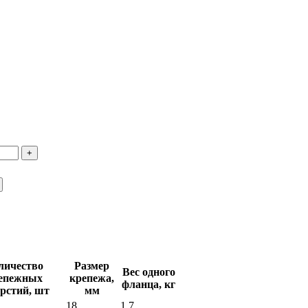
личество
Размер
Вес одного
епежных
крепежа,
фланца, кг
рстий, шт
мм
18
1.7