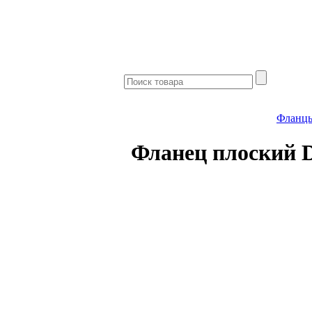
Фланц
Фланец плоский D