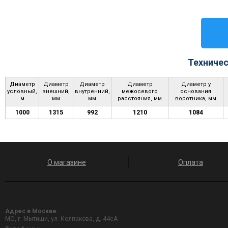
Техничес
Диаметр
Диаметр
Диаметр
Диаметр
Диаметр у
условный,
внешний,
внутренний,
межосевого
основания
м
мм
мм
расстояния, мм
воротника, мм
1000
1315
992
1210
1084
О магазине
Оплата
Адрес в Москве:
МО, г. Мытищи, ул. Колпакова, д. 44сА