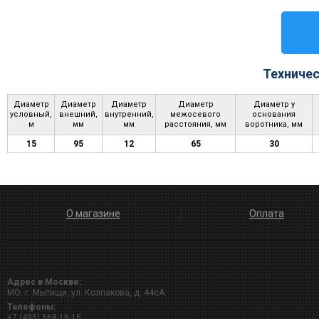
Техничес
Диаметр
Диаметр
Диаметр
Диаметр
Диаметр у
условный,
внешний,
внутренний,
межосевого
основания
м
мм
мм
расстояния, мм
воротника, мм
15
95
12
65
30
О магазине
Оплата
Адрес в Москве:
МО, г. Мытищи, ул. Колпакова, д. 44сА
Телефоны:
+7 (495) 568-16-15