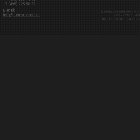
+7 (495) 225-58-27
E-mail:
Цены, указанные на с
info@rusevrosteel.ru
Окончательная
подтверждении заказ