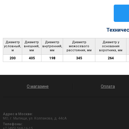
Техничес
Диаметр
Диаметр
Диаметр
Диаметр
Диаметр у
условный,
внешний,
внутренний,
межосевого
основания
м
мм
мм
расстояния, мм
воротника, мм
200
405
198
345
264
О магазине
Оплата
Адрес в Москве:
МО, г. Мытищи, ул. Колпакова, д. 44сА
Телефоны:
+7 (495) 568-16-15