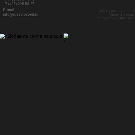
+7 (495) 225-58-27
E-mail:
Цены, указанные на с
info@rusevrosteel.ru
Окончательная
подтверждении заказ
Добавить сайт в закладки