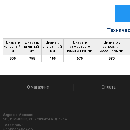
Техничес
Диаметр
Диаметр
Диаметр
Диаметр
Диаметр у
условный,
внешний,
внутренний,
межосевого
основания
м
мм
мм
расстояния, мм
воротника, мм
500
755
495
670
580
О магазине
Оплата
Адрес в Москве:
МО, г. Мытищи, ул. Колпакова, д. 44сА
Телефоны:
+7 (495) 568-16-15