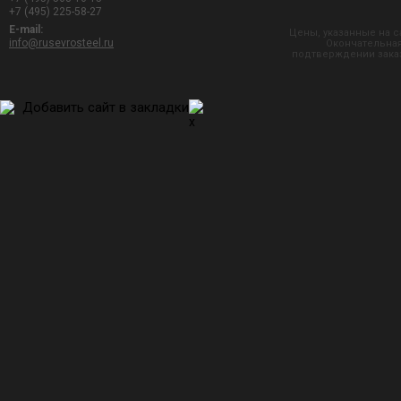
+7 (495) 225-58-27
E-mail:
Цены, указанные на с
info@rusevrosteel.ru
Окончательная
подтверждении заказ
Добавить сайт в закладки