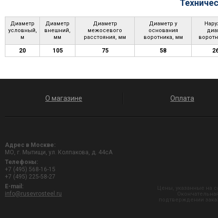
Техничес
Диаметр
Диаметр
Диаметр
Диаметр у
Нар
условный,
внешний,
межосевого
основания
диа
м
мм
расстояния, мм
воротника, мм
воротн
20
105
75
58
2
О магазине
Оплата
Адрес в Москве:
МО, г. Мытищи, ул. Колпакова, д. 44сА
Телефоны:
+7 (495) 568-16-15
+7 (495) 225-58-27
E-mail:
Цены, указанные на с
info@rusevrosteel.ru
Окончательная
подтверждении заказ