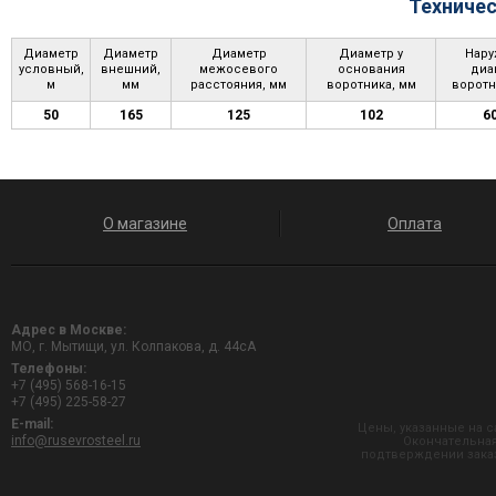
Техничес
Диаметр
Диаметр
Диаметр
Диаметр у
Нар
условный,
внешний,
межосевого
основания
диа
м
мм
расстояния, мм
воротника, мм
воротн
50
165
125
102
6
О магазине
Оплата
Адрес в Москве:
МО, г. Мытищи, ул. Колпакова, д. 44сА
Телефоны:
+7 (495) 568-16-15
+7 (495) 225-58-27
E-mail:
Цены, указанные на с
info@rusevrosteel.ru
Окончательная
подтверждении заказ