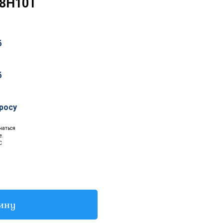
18Н10Т
б
б
росу
чаться
е.
С