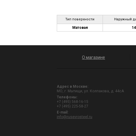
Тип поверхности
Наружный ди
Матовая
14
О магазине
Адрес в Москве:
МО, г. Мытищи, ул. Колпакова, д. 44сА
Телефоны:
+7 (495) 568-16-15
+7 (495) 225-58-27
E-mail:
info@rusevrosteel.ru