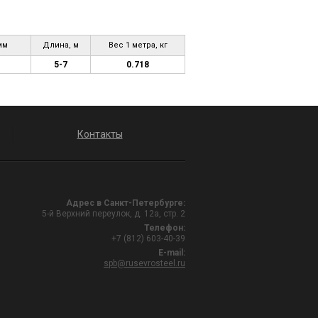
мм
Длина, м
Вес 1 метра, кг
5-7
0.718
Контакты
Адрес в Санкт-Петербурге:
5-й Верхний переулок, д. 12а, стр. 2
Телефон:
+7 (812) 603-40-39
E-mail:
spb@rusevrosteel.ru