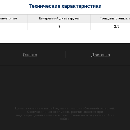
Технические характеристики
аметр, мм
Внутренний диаметр, мм
Толщина стенки, 
9
2.5
Оплата
Доставка
Цены, указанные на сайте, не являются публичной офертой.
Окончательная стоимость расчитывается при
подтверждении заказа и может отличаться от указанной на
сайте.