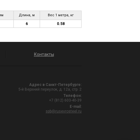
мм
Длина, м
Вес 1 метра, кг
6
0.58
Контакты
Адрес в Санкт-Петербурге:
5-й Верхний переулок, д. 12а, стр. 2
Телефон:
+7 (812) 603-40-39
E-mail:
spb@rusevrosteel.ru