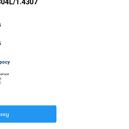
304L/1.4307
б
б
росу
чаться
е.
С