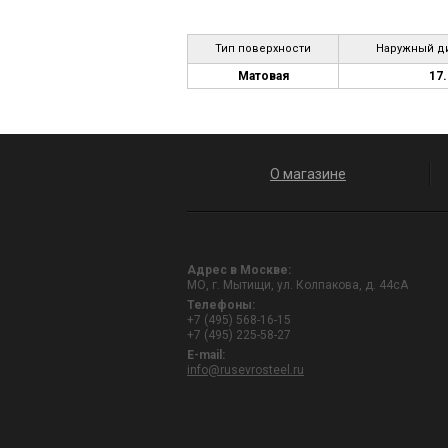
Тип поверхности
Наружный ди
Матовая
17.
О магазине
Адрес в Москве:
МО, г. Мытищи, ул. Колпакова, д. 44сА
Телефоны:
+7 (495) 568-16-15
+7 (495) 225-58-27
E-mail:
info@rusevrosteel.ru