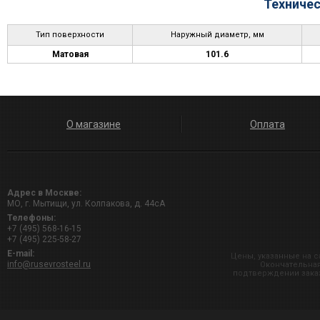
Техничес
Тип поверхности
Наружный диаметр, мм
Матовая
101.6
О магазине
Оплата
Адрес в Москве:
МО, г. Мытищи, ул. Колпакова, д. 44сА
Телефоны:
+7 (495) 568-16-15
+7 (495) 225-58-27
E-mail:
Цены, указанные на с
info@rusevrosteel.ru
Окончательная
подтверждении заказ