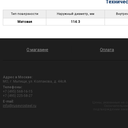
Техничес
Тип поверхности
Наружный диаметр, мм
Внутре
Матовая
114.3
О магазине
Оплата
Адрес в Москве:
МО, г. Мытищи, ул. Колпакова, д. 44сА
Телефоны:
+7 (495) 568-16-15
+7 (495) 225-58-27
E-mail:
Цены, указанные на с
info@rusevrosteel.ru
Окончательная
подтверждении заказ