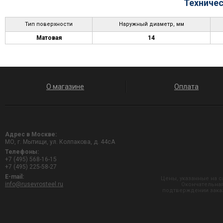
Техничес
Тип поверхности
Наружный диаметр, мм
Матовая
14
О магазине
Оплата
Адрес в Москве:
МО, г. Мытищи, ул. Колпакова, д. 44сА
Телефоны:
+7 (495) 568-16-15
+7 (495) 225-58-27
E-mail:
Цены, указанные на с
info@rusevrosteel.ru
Окончательная
подтверждении заказ