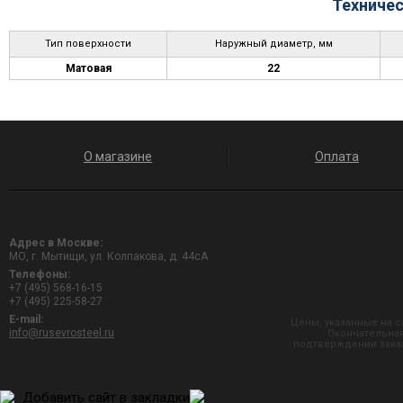
Техничес
Тип поверхности
Наружный диаметр, мм
Матовая
22
О магазине
Оплата
Адрес в Москве:
МО, г. Мытищи, ул. Колпакова, д. 44сА
Телефоны:
+7 (495) 568-16-15
+7 (495) 225-58-27
E-mail:
Цены, указанные на с
info@rusevrosteel.ru
Окончательная
подтверждении заказ
Добавить сайт в закладки