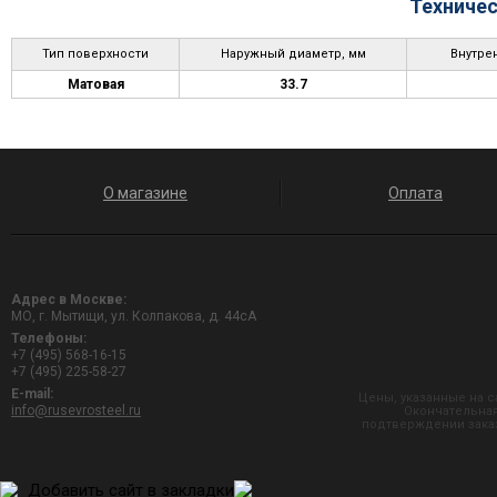
Техничес
Тип поверхности
Наружный диаметр, мм
Внутре
Матовая
33.7
О магазине
Оплата
Адрес в Москве:
МО, г. Мытищи, ул. Колпакова, д. 44сА
Телефоны:
+7 (495) 568-16-15
+7 (495) 225-58-27
E-mail:
Цены, указанные на с
info@rusevrosteel.ru
Окончательная
подтверждении заказ
Добавить сайт в закладки