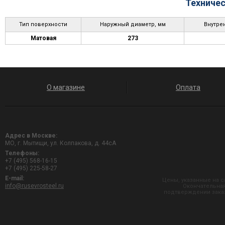
Техничес
Тип поверхности
Наружный диаметр, мм
Внутре
Матовая
273
О магазине
Оплата
Адрес в Москве:
МО, г. Мытищи, ул. Колпакова, д. 44сА
Телефоны:
+7 (495) 568-16-15
+7 (495) 225-58-27
E-mail:
Цены, указанные на с
info@rusevrosteel.ru
Окончательная
подтверждении заказ