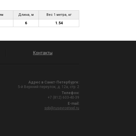
мм
Длина, м
Вес 1 метра, кг
6
1.54
Контакты
Адрес в Санкт-Петербурге:
5-й Верхний переулок, д. 12а, стр. 2
Телефон:
+7 (812) 603-40-39
E-mail:
spb@rusevrosteel.ru