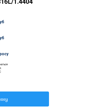
316L/1.4404
уб
уб
росу
чаться
е.
С