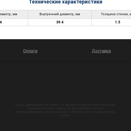
Технические характеристики
аметр, мм
Внутренний диаметр, мм
Толщина стенки, 
4
39.4
1.5
Оплата
Доставка
Цены, указанные на сайте, не являются публичной офертой.
Окончательная стоимость расчитывается при
подтверждении заказа и может отличаться от указанной на
сайте.