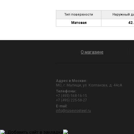
Тип поверхности
Наружный ди
Матовая
42.
О магазине
Адрес в Москве:
МО, г. Мытищи, ул. Колпакова, д. 44сА
Телефоны:
+7 (495) 568-16-15
+7 (495) 225-58-27
E-mail:
info@rusevrosteel.ru
Добавить сайт в закладки