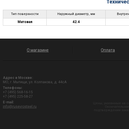
Техничес
Тип поверхности
Наружный диаметр, мм
Внутре
Матовая
42.4
О магазине
Оплата
Адрес в Москве:
МО, г. Мытищи, ул. Колпакова, д. 44сА
Телефоны:
+7 (495) 568-16-15
+7 (495) 225-58-27
E-mail:
Цены, указанные на с
info@rusevrosteel.ru
Окончательная
подтверждении заказ