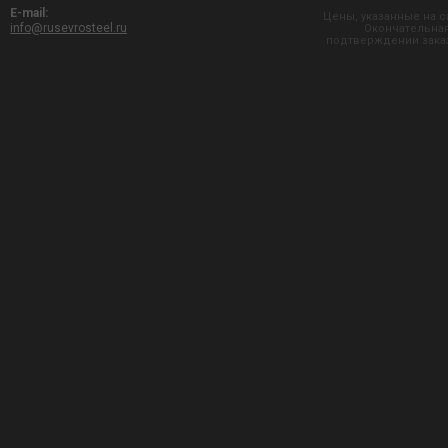
E-mail:
Цены, указанные на с
info@rusevrosteel.ru
Окончательная
подтверждении заказ