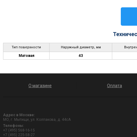
Техничес
Тип поверхности
Наружный диаметр, мм
Внутре
Матовая
43
О магазине
Оплата
Адрес в Москве:
МО, г. Мытищи, ул. Колпакова, д. 44сА
Телефоны:
+7 (495) 568-16-15
+7 (495) 225-58-27