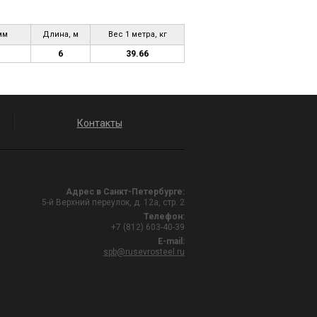
мм
Длина, м
Вес 1 метра, кг
6
39.66
Контакты
Адрес в Санкт-Петербурге:
5-й Верхний переулок, д. 12а, стр. 2
Телефон:
+7 (812) 603-40-39
E-mail:
spb@rusevrosteel.ru