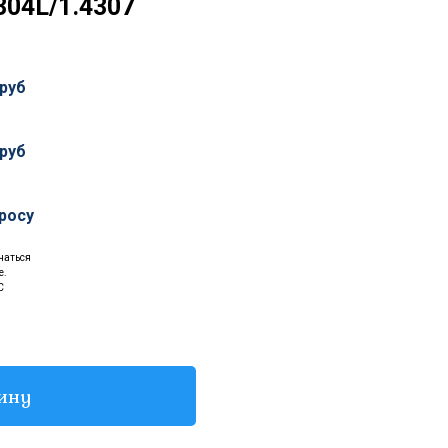
304L/1.4307
руб
руб
росу
чаться
е.
С