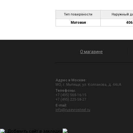
Тип поверхности
Наружный ди
Матовая
406
О магазине
Адрес в Москве:
МО, г. Мытищи, ул. Колпакова, д. 44сА
Телефоны:
+7 (495) 568-16-15
+7 (495) 225-58-27
E-mail:
info@rusevrosteel.ru
Добавить сайт в закладки