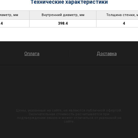
Технические характеристики
аметр, мм
Внутренний диаметр, мм
Толщина стенки, 
.4
398.4
4
Оплата
Доставка
Цены, указанные на сайте, не являются публичной офертой.
Окончательная стоимость расчитывается при
подтверждении заказа и может отличаться от указанной на
сайте.