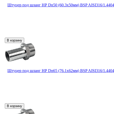
Штуцер под шланг НР Dn50 (60.3х50мм) BSP AISI316/1.440
Штуцер под шланг НР Dn65 (76.1х62мм) BSP AISI316/1.440