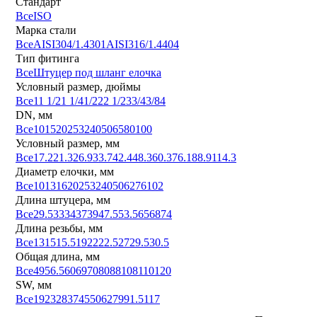
Стандарт
Все
ISO
Марка стали
Все
AISI304/1.4301
AISI316/1.4404
Тип фитинга
Все
Штуцер под шланг елочка
Условный размер, дюймы
Все
1
1 1/2
1 1/4
1/2
2
2 1/2
3
3/4
3/8
4
DN, мм
Все
10
15
20
25
32
40
50
65
80
100
Условный размер, мм
Все
17.2
21.3
26.9
33.7
42.4
48.3
60.3
76.1
88.9
114.3
Диаметр елочки, мм
Все
10
13
16
20
25
32
40
50
62
76
102
Длина штуцера, мм
Все
29.5
33
34
37
39
47.5
53.5
65
68
74
Длина резьбы, мм
Все
13
15
15.5
19
22
22.5
27
29.5
30.5
Общая длина, мм
Все
49
56.5
60
69
70
80
88
108
110
120
SW, мм
Все
19
23
28
37
45
50
62
79
91.5
117